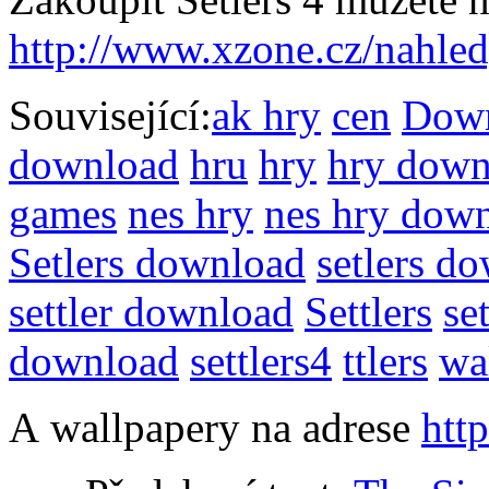
http://www.xzone.cz/nahl
Související:
ak hry
cen
Dow
download
hru
hry
hry down
games
nes hry
nes hry dow
Setlers download
setlers d
settler download
Settlers
set
download
settlers4
ttlers
wa
A wallpapery na adrese
htt