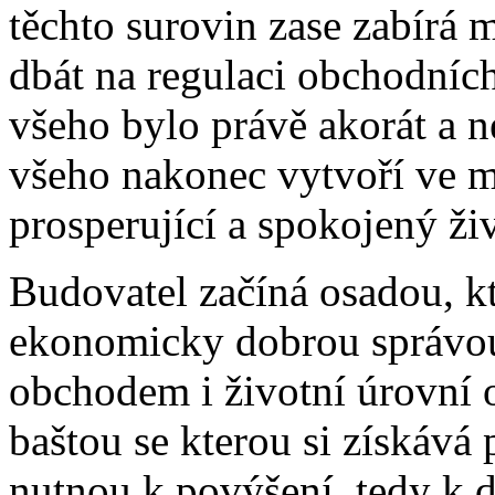
těchto surovin zase zabírá m
dbát na regulaci obchodníc
všeho bylo právě akorát a 
všeho nakonec vytvoří ve mě
prosperující a spokojený živ
Budovatel začíná osadou, kte
ekonomicky dobrou správou 
obchodem i životní úrovní 
baštou se kterou si získává
nutnou k povýšení, tedy k 