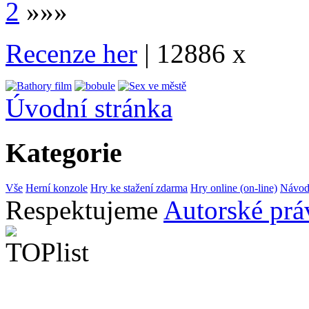
2
»»»
Recenze her
| 12886 x
Úvodní stránka
Kategorie
Vše
Herní konzole
Hry ke stažení zdarma
Hry online (on-line)
Návod
Respektujeme
Autorské prá