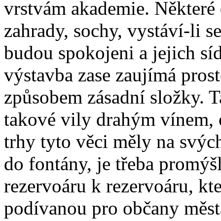
vrstvám akademie. Některé
zahrady, sochy, vystáví-li 
budou spokojeni a jejich síd
výstavba zase zaujímá pros
způsobem zásadní složky. T
takové vily drahým vínem, o
trhy tyto věci měly na svýc
do fontány, je třeba promýš
rezervoáru k rezervoáru, k
podívanou pro občany města.