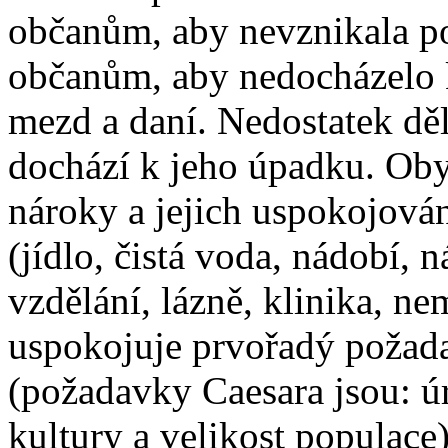
občanům, aby nevznikala pov
občanům, aby nedocházelo k
mezd a daní. Nedostatek děl
dochází k jeho úpadku. Obyv
nároky a jejich uspokojován
(jídlo, čistá voda, nádobí, n
vzdělání, lázně, klinika, ne
uspokojuje prvořadý požad
(požadavky Caesara jsou: úr
kultury a velikost populace)