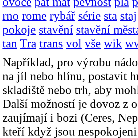
ovoce
pat mat
pevnost
pla
p
rno
rome
rybář
série
sta
staj
pokoje
stavění
stavění měst
tan
Tra
trans
vol
vše
wik
w
Například, pro výrobu nádob
na jíl nebo hlínu, postavit 
skladiště nebo trh, aby mo
Další možností je dovoz z os
zaujímají i bozi (Ceres, Ne
kteří když jsou nespokojeni