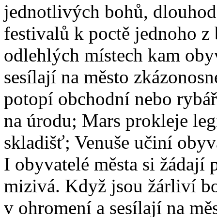
jednotlivých bohů, dlouho
festivalů k poctě jednoho 
odlehlých místech kam obyv
sesílají na město zkázonosn
potopí obchodní nebo rybář
na úrodu; Mars prokleje leg
skladišť; Venuše učiní oby
I obyvatelé města si žádají 
mizivá. Když jsou žárliví b
v ohromení a sesílají na mě