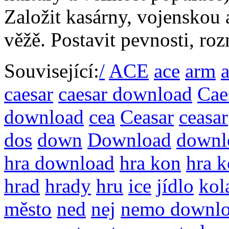
Založit kasárny, vojenskou 
věžě. Postavit pevnosti, rozm
Související:
/
ACE
ace
arm
caesar
caesar download
Caes
download
cea
Ceasar
ceasar
dos
down
Download
downl
hra download
hra kon
hra 
hrad
hrady
hru
ice
jídlo
kol
město
ned
nej
nemo downl