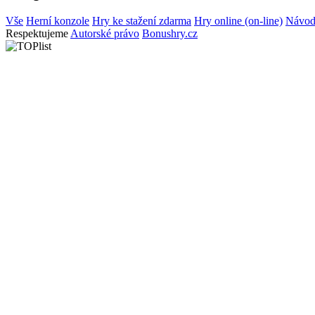
Vše
Herní konzole
Hry ke stažení zdarma
Hry online (on-line)
Návod
Respektujeme
Autorské právo
Bonushry.cz