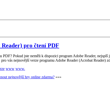
 Reader) pro čtení PDF
átu PDF? Pokud jste neměli k dispozici program Adobe Reader, nejspíš j
tu pro vás nejnovější verze programu Adobe Reader (Acrobat Reader) z
rze
www
www.
nout nejnovější hry online zdarma?
»»»