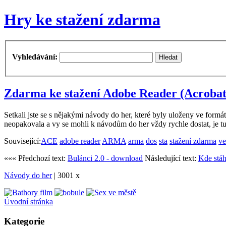
Hry ke stažení zdarma
Vyhledávání:
Zdarma ke stažení Adobe Reader (Acrobat
Setkali jste se s nějakými návody do her, které byly uloženy ve form
neopakovala a vy se mohli k návodům do her vždy rychle dostat, je 
Související:
ACE
adobe reader
ARMA
arma
dos
sta
stažení zdarma
ve
««« Předchozí text:
Bulánci 2.0 - download
Následující text:
Kde stáh
Návody do her
| 3001 x
Úvodní stránka
Kategorie