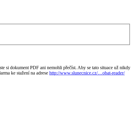
ste si dokument PDF ani nemohli přečíst. Aby se tato situace už nikdy
darma ke stažení na adrese
http://www.slunecnice.cz/…obat-reader/