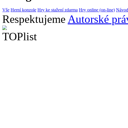
Vše
Herní konzole
Hry ke stažení zdarma
Hry online (on-line)
Návod
Respektujeme
Autorské prá