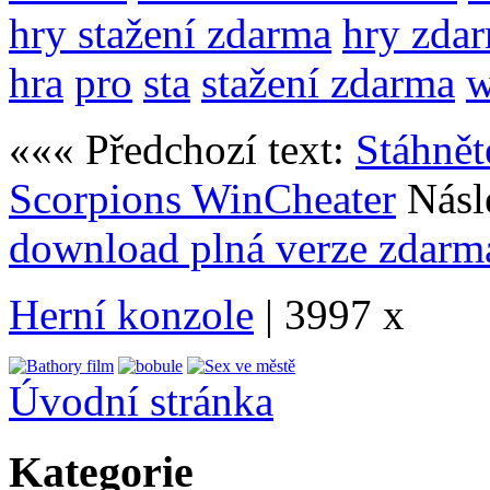
hry stažení zdarma
hry zda
hra
pro
sta
stažení zdarma
««« Předchozí text:
Stáhnět
Scorpions WinCheater
Násl
download plná verze zdarm
Herní konzole
| 3997 x
Úvodní stránka
Kategorie