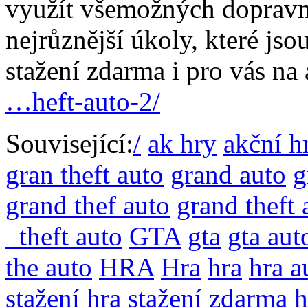
využít všemožných dopravní
nejrůznější úkoly, které js
stažení zdarma i pro vás na
…heft-auto-2/
Související:
/
ak hry
akční h
gran theft auto
grand auto
g
grand thef auto
grand theft 
_theft auto
GTA
gta
gta aut
the auto
HRA
Hra
hra
hra a
stažení
hra stažení zdarma
h