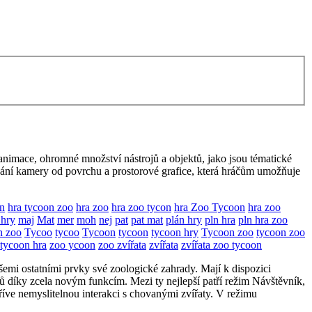
é animace, ohromné množství nástrojů a objektů, jako jsou tématické
ování kamery od povrchu a prostorové grafice, která hráčům umožňuje
on
hra tycoon zoo
hra zoo
hra zoo tycon
hra Zoo Tycoon
hra zoo
 hry
maj
Mat
mer
moh
nej
pat
pat mat
plán hry
pln hra
pln hra zoo
n zoo
Tycoo
tycoo
Tycoon
tycoon
tycoon hry
Tycoon zoo
tycoon zoo
tycoon hra
zoo ycoon
zoo zvířata
zvířata
zvířata zoo tycoon
 všemi ostatními prvky své zoologické zahrady. Mají k dispozici
nů díky zcela novým funkcím. Mezi ty nejlepší patří režim Návštěvník,
říve nemyslitelnou interakci s chovanými zvířaty. V režimu