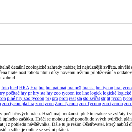
telně detailní zoologické zahrady nabízející nejrůznější zvířata, skvěl
řena hratelnost tohoto titulu díky novému režimu přibližování a oddal
h zahrad.
o
foto
hled
HRA
Hra
hra
hra pat mat
hra prší
hra sta
hra tycon
hra tyco
hry počítač
hry pr
hry sta
hry zoo tycoon
ice
line
logick
logické
logické
ycon
plné hry zoo tycoon
pr)
pro
proti
reat
sta
sto zvířat
str
tit
tycon
tyco
n
zoo tycon plá hra
zoo tycoo
Zoo Tycoon
zoo Tycoon
zoo tycoon
zoo 
i v počítačových hrách. Hráči mají možnosti plné interakce se zvířaty i
 od úplného začátku. Hráči se mohou plně ponořit do svých tvůrčích plá
 ji z pohledu návštěvníka. Dále tu je režim Ošetřovatel, který nabízí d
ů a sdílet je online se svými přáteli.