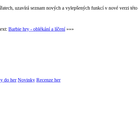
řatech, uzavírá seznam nových a vylepšených funkcí v nové verzi této 
text:
Barbie hry - oblékání a líčení
»»»
y do her
Novinky
Recenze her