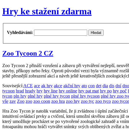
Hry ke stažení zdarma
Vyhledávání:
Zoo Tycoon 2 CZ
Zoo Tycoon 2 přináší vzrušení a zábavu při vytváření nejlepší, neuvěři
stavby, příkopy nebo řeky. Oproti původní verzi byla významně rozší
ještě přesnější zobrazení akcí a návrh ještě kreativnějších zoologickýc
Související:
ACE
ace
ak hry
akce
akční hry
ato
con
det
dia
dis
dní
dn
tycoon
hrad
hrady
hry
hry line
hry online
hry pat mat
hry po
hry poč
tycon
pln hry
plné hry
plné hry tycon
plné hry tycoon
plné hry zoo t
vše
zav
Zoo
zoo
zoo coon
zoo hra
zoo hry
zoo tyc
zoo tyco
zoo tyco
Hra Zoo Tycon je natolik variabilní, že ji zvládnou i úplní začátečníc
intuitivní ovládací prvky a cvičení, která umožní skvělou zábavu již
který umožňuje procházet se po vytvořené zoologické zahradě a vnímat
fotoaparátu mohou hráči vytvářet snímky svých oblíbených zvířat a host