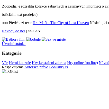
Zoopedia je rozsáhlá kolekce zábavných a zajímavých informací o zví
(oficiální text prodejce)
««« Předchozí text:
Hra Mafia: The City of Lost Heaven
Následující 
Návody do her
| 44934 x
Úvodní stránka
Kategorie
Vše
Herní konzole
Hry ke stažení zdarma
Hry online (on-line)
Návod
Respektujeme
Autorské právo
Bonushry.cz